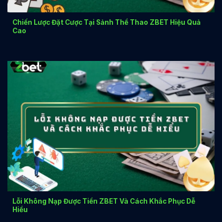
Chiến Lược Đặt Cược Tại Sảnh Thể Thao ZBET Hiệu Quả
Cao
Lỗi Không Nạp Được Tiền ZBET Và Cách Khắc Phục Dễ
Hiểu