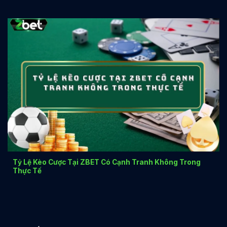
Tỷ Lệ Kèo Cược Tại ZBET Có Cạnh Tranh Không Trong
Thực Tế