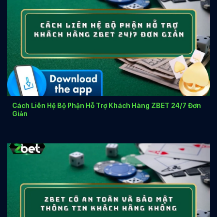
Cách Liên Hệ Bộ Phận Hỗ Trợ Khách Hàng ZBET 24/7 Đơn
Giản