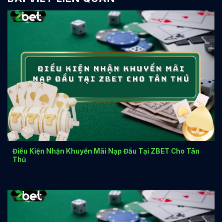
Điều Kiện Nhận Khuyến Mãi Nạp Đầu Tại ZBET Cho Tân
Thủ