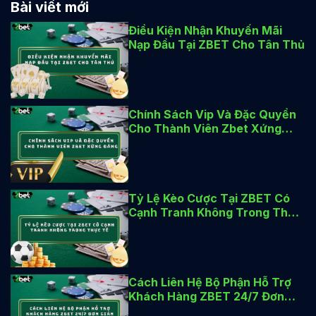
Bài viết mới
Điều Kiện Nhận Khuyến Mãi
Nạp Đầu Tại ZBET Cho Tân Thủ
Chính Sách Vip Và Đặc Quyền
Cho Thành Viên Zbet Xứng
Đáng
Tỷ Lệ Kèo Cược Tại ZBET Có
Cạnh Tranh Không Trong Thực
Tế
Cách Liên Hệ Bộ Phận Hỗ Trợ
Khách Hàng ZBET 24/7 Đơn
Giản