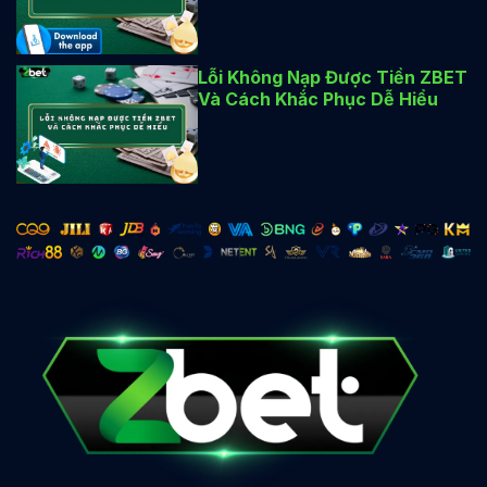
Lỗi Không Nạp Được Tiền ZBET
Và Cách Khắc Phục Dễ Hiểu