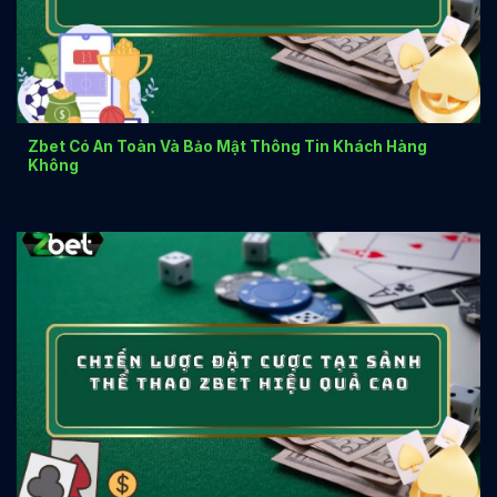
Zbet Có An Toàn Và Bảo Mật Thông Tin Khách Hàng
Không