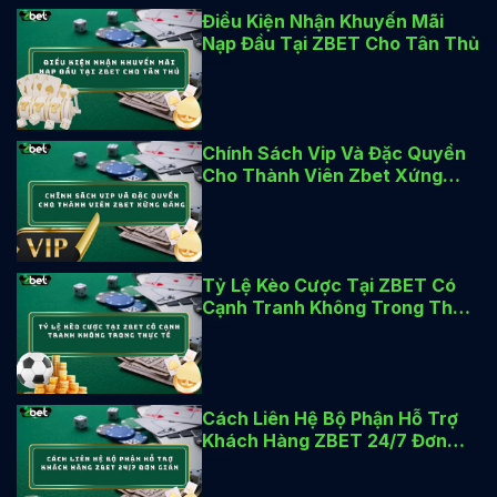
Điều Kiện Nhận Khuyến Mãi
Nạp Đầu Tại ZBET Cho Tân Thủ
Chính Sách Vip Và Đặc Quyền
Cho Thành Viên Zbet Xứng
Đáng
Tỷ Lệ Kèo Cược Tại ZBET Có
Cạnh Tranh Không Trong Thực
Tế
Cách Liên Hệ Bộ Phận Hỗ Trợ
Khách Hàng ZBET 24/7 Đơn
Giản