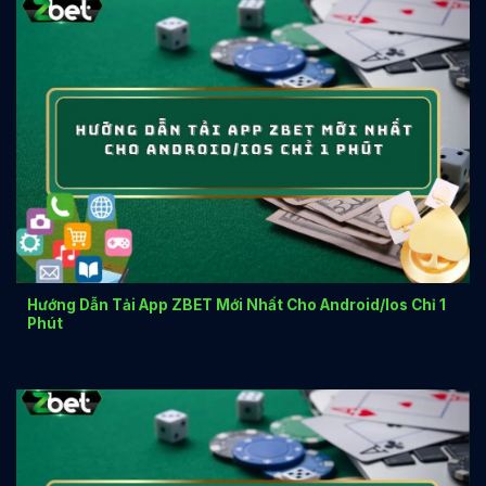
Hướng Dẫn Tải App ZBET Mới Nhất Cho Android/Ios Chỉ 1
Phút