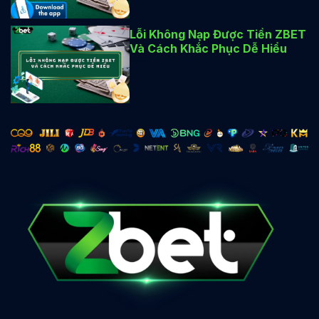
Lỗi Không Nạp Được Tiền ZBET
Và Cách Khắc Phục Dễ Hiểu