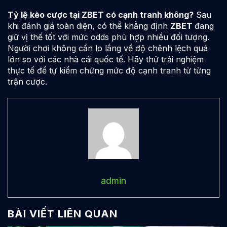
Tỷ lệ kèo cược tại ZBET có cạnh tranh không?
Sau
khi đánh giá toàn diện, có thể khẳng định
ZBET
đang
giữ vị thế tốt với mức odds phù hợp nhiều đối tượng.
Người chơi không cần lo lắng về độ chênh lệch quá
lớn so với các nhà cái quốc tế. Hãy thử trải nghiệm
thực tế để tự kiểm chứng mức độ cạnh tranh từ từng
trận cược.
admin
BÀI VIẾT LIÊN QUAN