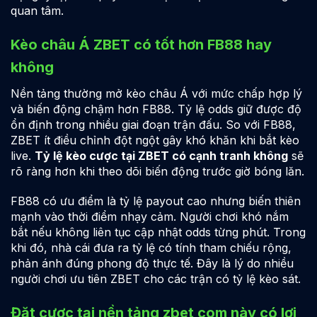
quan tâm.
Kèo châu Á ZBET có tốt hơn FB88 hay
không
Nền tảng thường mở kèo châu Á với mức chấp hợp lý
và biến động chậm hơn FB88. Tỷ lệ odds giữ được độ
ổn định trong nhiều giai đoạn trận đấu. So với FB88,
ZBET ít điều chỉnh đột ngột gây khó khăn khi bắt kèo
live.
Tỷ lệ kèo cược tại ZBET có cạnh tranh không
sẽ
rõ ràng hơn khi theo dõi biến động trước giờ bóng lăn.
FB88 có ưu điểm là tỷ lệ payout cao nhưng biến thiên
mạnh vào thời điểm nhạy cảm. Người chơi khó nắm
bắt nếu không liên tục cập nhật odds từng phút. Trong
khi đó, nhà cái đưa ra tỷ lệ có tính tham chiếu rộng,
phản ánh đúng phong độ thực tế. Đây là lý do nhiều
người chơi ưu tiên ZBET cho các trận có tỷ lệ kèo sát.
Đặt cược tại nền tảng
zbet com
này có lợi