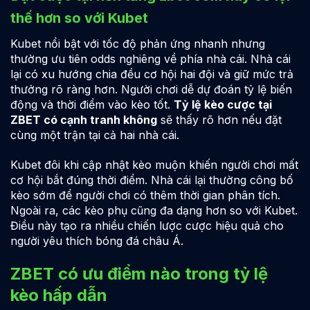
thế hơn so với Kubet
Kubet nổi bật với tốc độ phản ứng nhanh nhưng
thường ưu tiên odds nghiêng về phía nhà cái. Nhà cái
lại có xu hướng chia đều cơ hội hai đội và giữ mức trả
thưởng rõ ràng hơn. Người chơi dễ dự đoán tỷ lệ biến
động và thời điểm vào kèo tốt.
Tỷ lệ kèo cược tại
ZBET có cạnh tranh không
sẽ thấy rõ hơn nếu đặt
cùng một trận tại cả hai nhà cái.
Kubet đôi khi cập nhật kèo muộn khiến người chơi mất
cơ hội bắt đúng thời điểm. Nhà cái lại thường công bố
kèo sớm để người chơi có thêm thời gian phân tích.
Ngoài ra, các kèo phụ cũng đa dạng hơn so với Kubet.
Điều này tạo ra nhiều chiến lược cược hiệu quả cho
người yêu thích bóng đá châu Á.
ZBET có ưu điểm nào trong tỷ lệ
kèo hấp dẫn