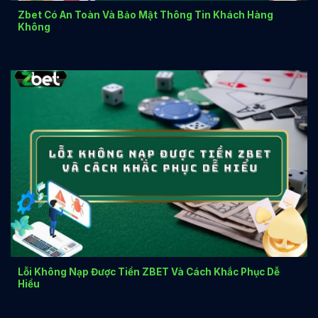
Zbet Có An Toàn Và Bảo Mật Thông Tin Khách Hàng
Không
Lỗi Không Nạp Được Tiền ZBET Và Cách Khắc Phục Dễ
Hiểu