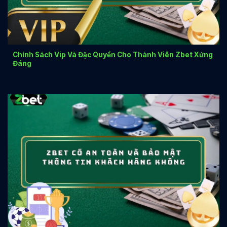
Chính Sách Vip Và Đặc Quyền Cho Thành Viên Zbet Xứng
Đáng