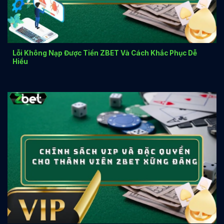
Lỗi Không Nạp Được Tiền ZBET Và Cách Khắc Phục Dễ
Hiểu