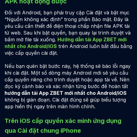
APK hoạt động được
Đối với Android, bạn phải truy cập Cài đặt và bật mục
“Nguồn không xác định” trong phần Bảo mật. Đây là
yêu cầu cần thiết để điện thoại chấp nhận file APK tải
từ web. Sau khi bật quyền, bạn quay lại trình duyệt và
bấm mở file tải xuống.
Hướng dẫn tải App ZBET mới
nhất cho Android/iOS
trên Android luôn bắt đầu bằng
việc cấp quyền cài đặt.
Nếu bạn quên bật bước này, hệ thống sẽ báo lỗi ngay
khi cài đặt. Một số dòng máy Android mới sẽ yêu cầu
cấp quyền riêng cho trình duyệt hoặc app tải về. Nên
đọc kỹ cảnh báo và xác nhận từng bước để hoàn tất
hướng dẫn tải App ZBET mới nhất cho Android/iOS
không bị gián đoạn. Cài đặt đúng sẽ giúp biểu tượng
app hiển thị ngay trên màn hình chính.
Trên iOS cấp quyền xác minh ứng dụng
qua Cài đặt chung iPhone