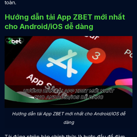
toàn.
Hướng dẫn tải App ZBET mới nhất
cho Android/iOS dễ dàng
Hướng dẫn tải App ZBET mới nhất cho Android/iOS dễ
dàng
Tải đúng phiên bản chính thức là bước đầu để đảm