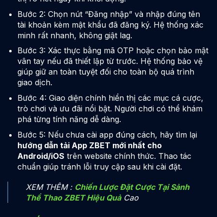
Bước 2: Chọn nút “Đăng nhập” và nhập đúng tên
tài khoản kèm mật khẩu đã đăng ký. Hệ thống xác
minh rất nhanh, không giật lag.
Bước 3: Xác thực bằng mã OTP hoặc chọn bảo mật
vân tay nếu đã thiết lập từ trước. Hệ thống bảo vệ
giúp giữ an toàn tuyệt đối cho toàn bộ quá trình
giao dịch.
Bước 4: Giao diện chính hiển thị các mục cá cược,
trò chơi và ưu đãi nổi bật. Người chơi có thể khám
phá từng tính năng dễ dàng.
Bước 5: Nếu chưa cài app đúng cách, hãy tìm lại
hướng dẫn tải App ZBET mới nhất cho
Android/iOS
trên website chính thức. Thao tác
chuẩn giúp tránh lỗi truy cập sau khi cài đặt.
XEM THÊM :
Chiến Lược Đặt Cược Tại Sảnh
Thể Thao ZBET Hiệu Quả
Cao