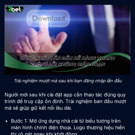
Trải nghiệm mượt mà sau khi bạn đăng nhập lần đầu
Người mới sau khi cài đặt app cần thao tác đúng quy
trình để truy cập ổn định. Trải nghiệm ban đầu mượt
mà sẽ giúp giữ kết nối lâu dài.
Bước 1: Mở ứng dụng nhà cái từ biểu tượng trên
màn hình chính điện thoại. Logo thương hiệu hiển
thị rõ nét ngay khi khởi động.