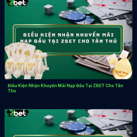
Điều Kiện Nhận Khuyến Mãi Nạp Đầu Tại ZBET Cho Tân
Thủ