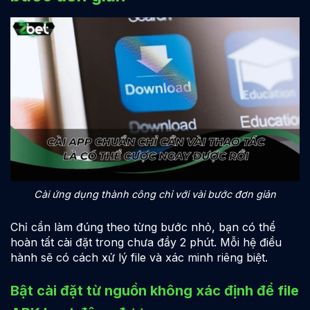
Cài ứng dụng thành công chỉ với vài bước đơn giản
Chỉ cần làm đúng theo từng bước nhỏ, bạn có thể
hoàn tất cài đặt trong chưa đầy 2 phút. Mỗi hệ điều
hành sẽ có cách xử lý file và xác minh riêng biệt.
Bật cài đặt từ nguồn không xác định để file