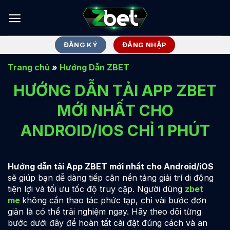
Chuyển
đến
nội
dung
ĐĂNG KÝ
ĐĂNG NHẬP
Trang chủ
»
Hướng Dẫn ZBET
HƯỚNG DẪN TẢI APP ZBET
MỚI NHẤT CHO
ANDROID/IOS CHỈ 1 PHÚT
Hướng dẫn tải App ZBET mới nhất cho Android/iOS
sẽ giúp bạn dễ dàng tiếp cận nền tảng giải trí di động
tiện lợi và tối ưu tốc độ truy cập. Người dùng
zbet
me
không cần thao tác phức tạp, chỉ vài bước đơn
giản là có thể trải nghiệm ngay. Hãy theo dõi từng
bước dưới đây để hoàn tất cài đặt đúng cách và an