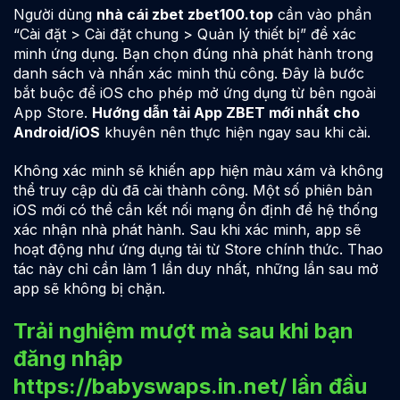
Người dùng
nhà cái zbet zbet100.top
cần vào phần
“Cài đặt > Cài đặt chung > Quản lý thiết bị” để xác
minh ứng dụng. Bạn chọn đúng nhà phát hành trong
danh sách và nhấn xác minh thủ công. Đây là bước
bắt buộc để iOS cho phép mở ứng dụng từ bên ngoài
App Store.
Hướng dẫn tải App ZBET mới nhất cho
Android/iOS
khuyên nên thực hiện ngay sau khi cài.
Không xác minh sẽ khiến app hiện màu xám và không
thể truy cập dù đã cài thành công. Một số phiên bản
iOS mới có thể cần kết nối mạng ổn định để hệ thống
xác nhận nhà phát hành. Sau khi xác minh, app sẽ
hoạt động như ứng dụng tải từ Store chính thức. Thao
tác này chỉ cần làm 1 lần duy nhất, những lần sau mở
app sẽ không bị chặn.
Trải nghiệm mượt mà sau khi bạn
đăng nhập
https://babyswaps.in.net/ lần đầu